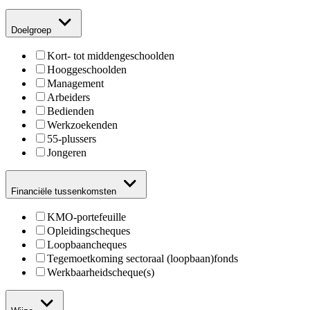
Doelgroep
Kort- tot middengeschoolden
Hooggeschoolden
Management
Arbeiders
Bedienden
Werkzoekenden
55-plussers
Jongeren
Financiële tussenkomsten
KMO-portefeuille
Opleidingscheques
Loopbaancheques
Tegemoetkoming sectoraal (loopbaan)fonds
Werkbaarheidscheque(s)