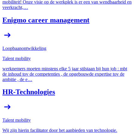
mobiliteit! Onze visie op de werkplek is er een van wendbaarheid en
veerkracht,…
Enigmo career management
Loopbaanontwikkeling
Talent mobility
werknemers moeten minstens elke
5
jaar stilstaan bij hun job : mbt
de inhoud tov de competenties , de opgebouwde expertise tov de
ambitie , de e…
HR-Technologies
Talent mobility
Wij zijn hierin facilitator door het aanbieden van technologie.