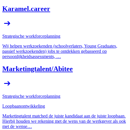
Karamel.career
Strategische workforceplanning
Wij helpen werkzoekenden (schoolverlaters, Young Graduates,
passief werkzoekenden) jobs te ontdekken gebasseerd op
persoonlijkheidsassessments, …
Marketingtalent/​Abitee
Strategische workforceplanning
Loopbaanontwikkeling
Marketingtalent matched de juiste kandidaat aan de juiste loopbaan.
Hierbij houden we rekening met de wens van de werkgever als ook
met de wense…